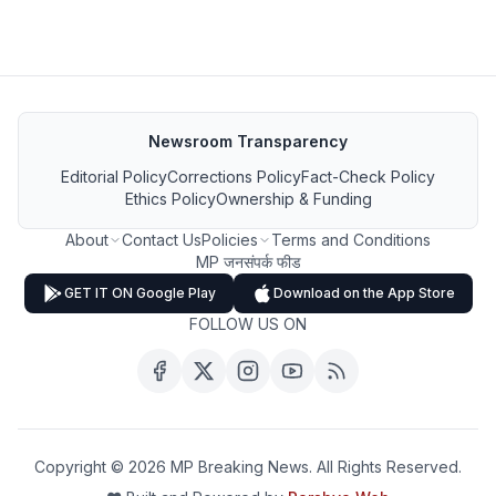
Newsroom Transparency
Editorial Policy
Corrections Policy
Fact-Check Policy
Ethics Policy
Ownership & Funding
About
Contact Us
Policies
Terms and Conditions
MP जनसंपर्क फीड
GET IT ON Google Play
Download on the App Store
FOLLOW US ON
Copyright ©
2026
MP Breaking News. All Rights Reserved.