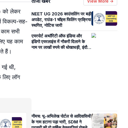
ताजा खबरें
View More →
) को लेकर
NEET UG 2026 काउंसलिंग पर बड़ी
अपडेट, राउंड-1 चॉइस फिलिंग प्रक्रिया
ें विकल्प-सह-
स्थगित, नोटिस जारी
ह काम सभी
एयरपोर्ट अथॉरिटी ऑफ इंडिया और
 लिए यह काम
इंडिगो एयरलाइंस में नौकरी दिलाने के
नाम पर लाखों रुपये की धोखाधड़ी, इंदौर
 हैं।
पुलिस ने मामला दर्ज किया
ी गई थी,
े लिए लॉग
नीमच: भू-अभिलेख पोर्टल से आदिवासियों
के नाम हटाना पड़ा भारी, SDM ने
पटवारी की दो वार्षिक वेतनवृद्धियां रोकने