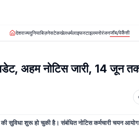
जॉब/वेकैंसी
देश
राज्य
दुनिया
बिज़नेस
टेक
खेल
धर्म
लाइफस्टाइल
मनोरंजन
अपडेट, अहम नोटिस जारी, 14 जून त
ी सुविधा शुरू हो चुकी है। संबंधित नोटिस कर्मचारी चयन आयोग 