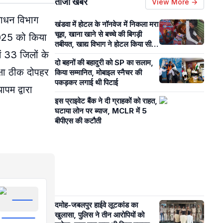
ताजा खबरें
View More →
ंसाधन विभाग
खंडवा में होटल के नॉनवेज में निकला मरा
चूहा, खाना खाने से बच्चे की बिगड़ी
2025 को किया
तबीयत, खाद्य विभाग ने होटल किया सील,
ें 33 जिलों के
देखें वीडियो
दो बहनों की बहादुरी को SP का सलाम,
क्षा ठीक दोपहर
किया सम्मानित, मोबाइल स्नैचर की
पकड़कर लगाई थी पिटाई
ापम द्वारा
इस प्राइवेट बैंक ने दी ग्राहकों को राहत,
घटाया लोन पर ब्याज, MCLR में 5
बीपीएस की कटौती
दमोह-जबलपुर हाईवे लूटकांड का
खुलासा, पुलिस ने तीन आरोपियों को