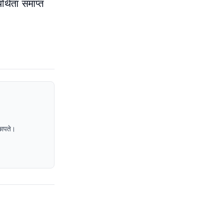
्थिता समाप्त
छापते।