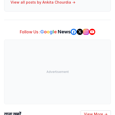
View all posts by
Ankita Chourdia
→
G
o
o
g
l
e
News
Follow Us :
Advertisement
ताजा खबरें
View More →