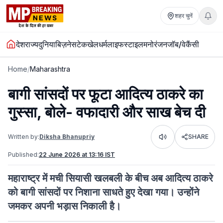
शहर चुनें
देश
राज्य
दुनिया
बिज़नेस
टेक
खेल
धर्म
लाइफस्टाइल
मनोरंजन
जॉब/वेकैंसी
Home
/
Maharashtra
बागी सांसदों पर फूटा आदित्य ठाकरे का
गुस्सा, बोले- वफादारी और साख बेच दी
Written by:
Diksha Bhanupriy
SHARE
Listen
Published:
22 June 2026 at 13:16 IST
महाराष्ट्र में मची सियासी खलबली के बीच अब आदित्य ठाकरे
को बागी सांसदों पर निशाना साधते हुए देखा गया। उन्होंने
जमकर अपनी भड़ास निकाली है।