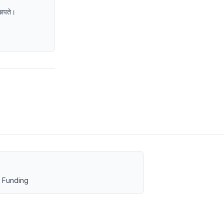
छापते।
 Funding