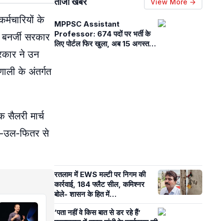
ताजा खबरें
View More →
र्मचारियों के
MPPSC Assistant
Professor: 674 पदों पर भर्ती के
 बनर्जी सरकार
लिए पोर्टल फिर खुला, अब 15 अगस्त
सरकार ने उन
तक कर सकते हैं आवेदन, अक्टूबर में
परीक्षा
ाली के अंतर्गत
 सैलरी मार्च
ईद-उल-फितर से
रतलाम में EWS मल्टी पर निगम की
कार्रवाई, 184 फ्लैट सील, कमिश्नर
बोले- शासन के हित में…
‘पता नहीं वे किस बात से डर रहे हैं’