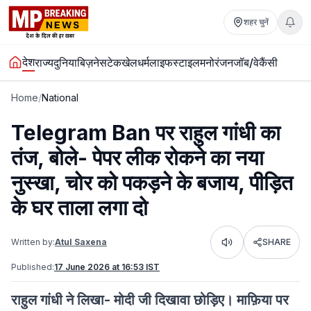
शहर चुनें
देश
राज्य
दुनिया
बिज़नेस
टेक
खेल
धर्म
लाइफस्टाइल
मनोरंजन
जॉब/वेकैंसी
Home
/
National
Telegram Ban पर राहुल गांधी का
तंज, बोले- पेपर लीक रोकने का नया
नुस्खा, चोर को पकड़ने के बजाय, पीड़ित
के घर ताला लगा दो
Written by:
Atul Saxena
SHARE
Listen
Published:
17 June 2026 at 16:53 IST
राहुल गांधी ने लिखा- मोदी जी दिखावा छोड़िए। माफ़िया पर