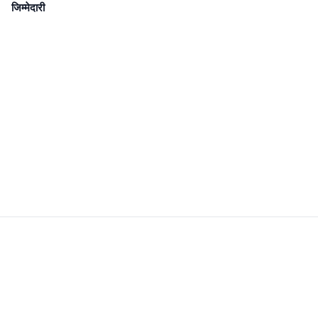
जिम्मेदारी
Newsroom Transparency
Editorial Policy
Corrections Policy
Fact-Check Policy
Ethics Policy
Ownership & Funding