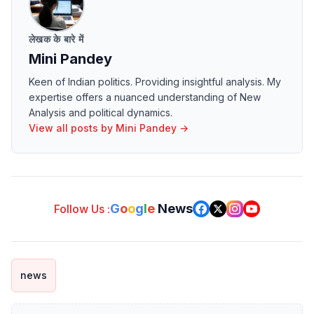
लेखक के बारे में
Mini Pandey
Keen of Indian politics. Providing insightful analysis. My
expertise offers a nuanced understanding of New
Analysis and political dynamics.
View all posts by
Mini Pandey
→
G
o
o
g
l
e
News
Follow Us :
news