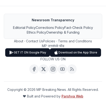
Newsroom Transparency
Editorial Policy
Corrections Policy
Fact-Check Policy
Ethics Policy
Ownership & Funding
About
Contact Us
Policies
Terms and Conditions
MP जनसंपर्क फीड
GET IT ON Google Play
Download on the App Store
FOLLOW US ON
Copyright ©
2026
MP Breaking News. All Rights Reserved.
❤️ Built and Powered by
Parshva Web