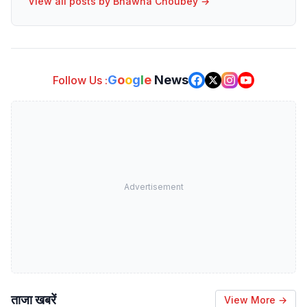
View all posts by
Bhawna Choubey
→
G
o
o
g
l
e
News
Follow Us :
Advertisement
ताजा खबरें
View More →