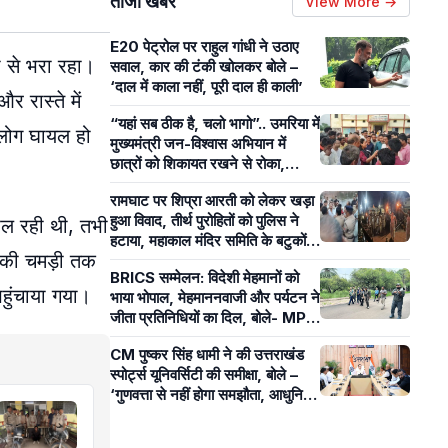
ताजा खबरें
View More →
E20 पेट्रोल पर राहुल गांधी ने उठाए
 से भरा रहा।
सवाल, कार की टंकी खोलकर बोले –
‘दाल में काला नहीं, पूरी दाल ही काली’
 रास्ते में
“यहां सब ठीक है, चलो भागो”.. उमरिया में
ं लोग घायल हो
मुख्यमंत्री जन-विश्वास अभियान में
छात्रों को शिकायत रखने से रोका,
पंचायत सचिव पर लगे आरोप
रामघाट पर शिप्रा आरती को लेकर खड़ा
हुआ विवाद, तीर्थ पुरोहितों को पुलिस ने
खेल रही थी, तभी
हटाया, महाकाल मंदिर समिति के बटुकों ने
र की चमड़ी तक
कराई आरती
BRICS सम्मेलन: विदेशी मेहमानों को
पहुंचाया गया।
भाया भोपाल, मेहमाननवाजी और पर्यटन ने
जीता प्रतिनिधियों का दिल, बोले- MP
का आतिथ्य हमेशा रहेगा याद
CM पुष्कर सिंह धामी ने की उत्तराखंड
स्पोर्ट्स यूनिवर्सिटी की समीक्षा, बोले –
‘गुणवत्ता से नहीं होगा समझौता, आधुनिक
खेल सुविधाओं पर रहेगा फोकस’