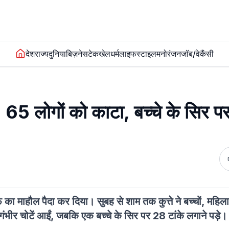
देश
राज्य
दुनिया
बिज़नेस
टेक
खेल
धर्म
लाइफस्टाइल
मनोरंजन
जॉब/वेकैंसी
क, 65 लोगों को काटा, बच्चे के सिर प
खौफ का माहौल पैदा कर दिया। सुबह से शाम तक कुत्ते ने बच्चों, महिलाओ
ीर चोटें आईं, जबकि एक बच्चे के सिर पर 28 टांके लगाने पड़े।