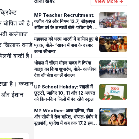
ताजा खबरें
View More →
 क्रिकेट
MP Teacher Recruitment:
क्लॉज 49 और नियम 12.7, डीएलएड
ीम घोषित की है।
अंतिम वर्ष के अभ्यर्थी बोले-परीक्षा देने के
वी बल्लेबाज
लिए योग्य तो नियुक्ति में अयोग्य कैसे?
महाकाल की भस्म आरती में शामिल हुए बी
के खिलाफ वनडे
प्राक, बोले- ‘सावन में बाबा के दरबार
आना सौभाग्य’
मिलनी बाकी है।
भोपाल में सीएम मोहन यादव ने तिरंगा
यात्रा का किया शुभारंभ, बोले- आजीवन
देश की सेवा का लें संकल्प
 रखा है। कप्तान
UP School Holiday: स्कूलों में
छुट्टी, जानिए 10, 11 और 12 अगस्त
ुल और ईशान
को किन-किन जिलों में बंद रहेंगे स्कूल
MP Weather: आज दतिया, रीवा
और सीधी में तेज बारिश, भोपाल-इंदौर में
बूंदाबांदी, प्रदेश में अब तक 17.2 इंच
बारिश हुई