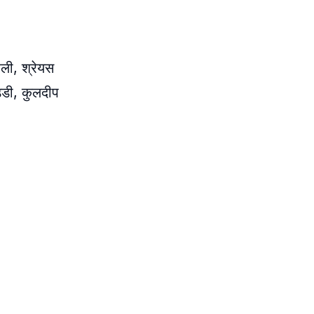
हली, श्रेयस
्डी, कुलदीप