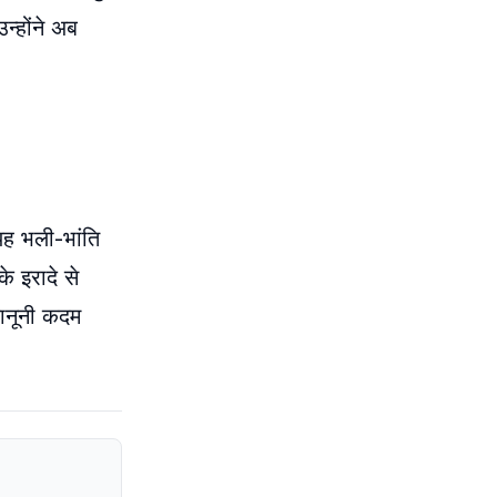
न्होंने अब
यह भली-भांति
े इरादे से
कानूनी कदम