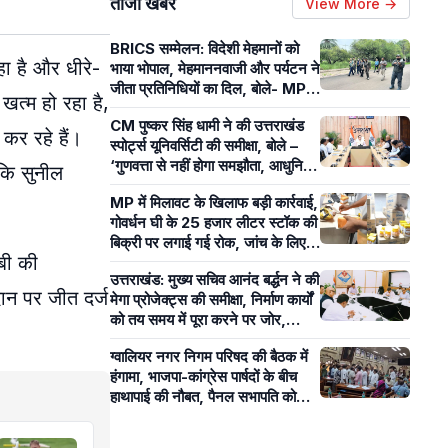
ताजा खबरें
View More →
BRICS सम्मेलन: विदेशी मेहमानों को
 है और धीरे-
भाया भोपाल, मेहमाननवाजी और पर्यटन ने
जीता प्रतिनिधियों का दिल, बोले- MP
खत्म हो रहा है,
का आतिथ्य हमेशा रहेगा याद
CM पुष्कर सिंह धामी ने की उत्तराखंड
 कर रहे हैं।
स्पोर्ट्स यूनिवर्सिटी की समीक्षा, बोले –
‘गुणवत्ता से नहीं होगा समझौता, आधुनिक
 कि सुनील
खेल सुविधाओं पर रहेगा फोकस’
MP में मिलावट के खिलाफ बड़ी कार्रवाई,
गोवर्धन घी के 25 हजार लीटर स्टॉक की
बिक्री पर लगाई गई रोक, जांच के लिए
बी की
भेजे 20 सैंपल
उत्तराखंड: मुख्य सचिव आनंद बर्द्धन ने की
ान पर जीत दर्ज
मेगा प्रोजेक्ट्स की समीक्षा, निर्माण कार्यों
को तय समय में पूरा करने पर जोर,
विभागों को दिए निर्देश
ग्वालियर नगर निगम परिषद की बैठक में
हंगामा, भाजपा-कांग्रेस पार्षदों के बीच
हाथापाई की नौबत, पैनल सभापति को
लेकर बढ़ा विवाद