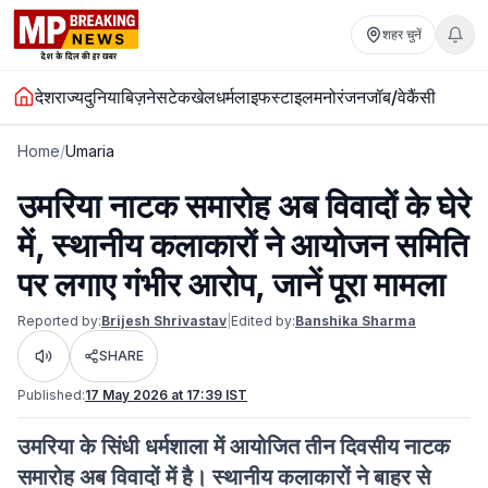
शहर चुनें
देश
राज्य
दुनिया
बिज़नेस
टेक
खेल
धर्म
लाइफस्टाइल
मनोरंजन
जॉब/वेकैंसी
Home
/
Umaria
उमरिया नाटक समारोह अब विवादों के घेरे
में, स्थानीय कलाकारों ने आयोजन समिति
पर लगाए गंभीर आरोप, जानें पूरा मामला
Reported by:
Brijesh Shrivastav
|
Edited by:
Banshika Sharma
SHARE
Listen
Published:
17 May 2026 at 17:39 IST
उमरिया के सिंधी धर्मशाला में आयोजित तीन दिवसीय नाटक
समारोह अब विवादों में है। स्थानीय कलाकारों ने बाहर से