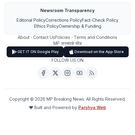
Newsroom Transparency
Editorial Policy
Corrections Policy
Fact-Check Policy
Ethics Policy
Ownership & Funding
About
Contact Us
Policies
Terms and Conditions
MP जनसंपर्क फीड
GET IT ON Google Play
Download on the App Store
FOLLOW US ON
Copyright ©
2026
MP Breaking News. All Rights Reserved.
❤️ Built and Powered by
Parshva Web