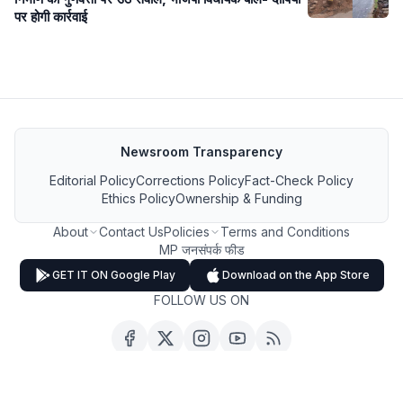
पर होगी कार्रवाई
Newsroom Transparency
Editorial Policy
Corrections Policy
Fact-Check Policy
Ethics Policy
Ownership & Funding
About
Contact Us
Policies
Terms and Conditions
MP जनसंपर्क फीड
GET IT ON Google Play
Download on the App Store
FOLLOW US ON