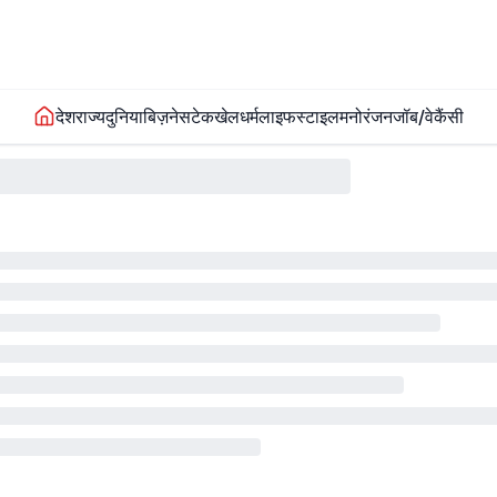
देश
राज्य
दुनिया
बिज़नेस
टेक
खेल
धर्म
लाइफस्टाइल
मनोरंजन
जॉब/वेकैंसी