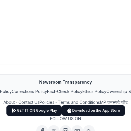
Newsroom Transparency
 Policy
Corrections Policy
Fact-Check Policy
Ethics Policy
Ownership &
About
Contact Us
Policies
Terms and Conditions
MP जनसंपर्क फीड
GET IT ON Google Play
Download on the App Store
FOLLOW US ON