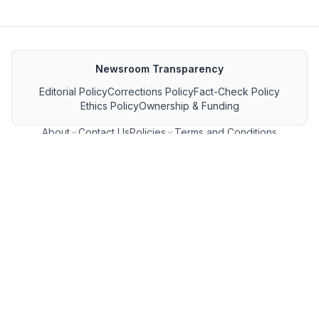
Newsroom Transparency
Editorial Policy
Corrections Policy
Fact-Check Policy
Ethics Policy
Ownership & Funding
About
Contact Us
Policies
Terms and Conditions
MP जनसंपर्क फीड
GET IT ON Google Play
Download on the App Store
FOLLOW US ON
Copyright ©
2026
MP Breaking News. All Rights Reserved.
❤️ Built and Powered by
Parshva Web