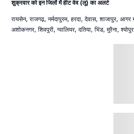
शुक्रवार को इन जिलों में हीट वेव (लू) का अलर्ट
रायसेन, राजगढ़, नर्मदापुरम, हरदा, देवास, शाजापुर, आगर
अशोकनगर, शिवपुरी, ग्वालियर, दतिया, भिंड, मुरैना, श्योप