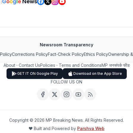
G
o
o
g
l
e
News
:
Newsroom Transparency
 Policy
Corrections Policy
Fact-Check Policy
Ethics Policy
Ownership &
About
Contact Us
Policies
Terms and Conditions
MP जनसंपर्क फीड
GET IT ON Google Play
Download on the App Store
FOLLOW US ON
Copyright ©
2026
MP Breaking News. All Rights Reserved.
❤️ Built and Powered by
Parshva Web