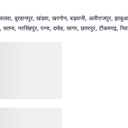
 मालवा, बुरहानपुर, खंडवा, खरगोन, बड़वानी, अलीराजपुर, झाबुआ
ुर, सतना, नरसिंहपुर, पन्ना, दमोह, सागर, छतरपुर, टीकमगढ़, निव