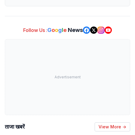
G
o
o
g
l
e
News
Follow Us :
Advertisement
ताजा खबरें
View More →