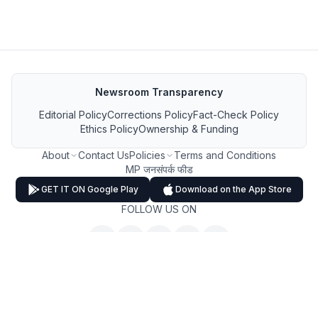
Newsroom Transparency
Editorial Policy
Corrections Policy
Fact-Check Policy
Ethics Policy
Ownership & Funding
About
Contact Us
Policies
Terms and Conditions
MP जनसंपर्क फीड
GET IT ON Google Play
Download on the App Store
FOLLOW US ON
Copyright ©
2026
MP Breaking News. All Rights Reserved.