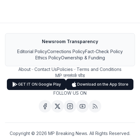
Newsroom Transparency
Editorial Policy
Corrections Policy
Fact-Check Policy
Ethics Policy
Ownership & Funding
About
Contact Us
Policies
Terms and Conditions
MP जनसंपर्क फीड
GET IT ON Google Play
Download on the App Store
FOLLOW US ON
Copyright ©
2026
MP Breaking News. All Rights Reserved.