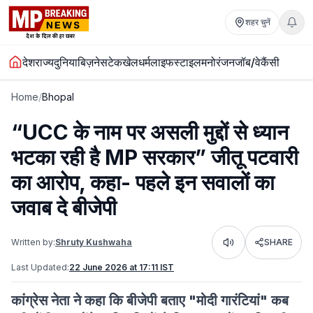
शहर चुनें
देश
राज्य
दुनिया
बिज़नेस
टेक
खेल
धर्म
लाइफस्टाइल
मनोरंजन
जॉब/वेकैंसी
Home
/
Bhopal
“UCC के नाम पर असली मुद्दों से ध्यान
भटका रही है MP सरकार” जीतू पटवारी
का आरोप, कहा- पहले इन सवालों का
जवाब दे बीजेपी
Written by:
Shruty Kushwaha
SHARE
Listen
Last Updated:
22 June 2026 at 17:11 IST
कांग्रेस नेता ने कहा कि बीजेपी बताए "मोदी गारंटियां" कब