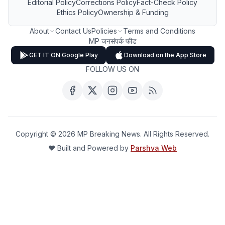
Editorial Policy
Corrections Policy
Fact-Check Policy
Ethics Policy
Ownership & Funding
About
Contact Us
Policies
Terms and Conditions
MP जनसंपर्क फीड
GET IT ON Google Play
Download on the App Store
FOLLOW US ON
Copyright ©
2026
MP Breaking News. All Rights Reserved.
❤️ Built and Powered by
Parshva Web