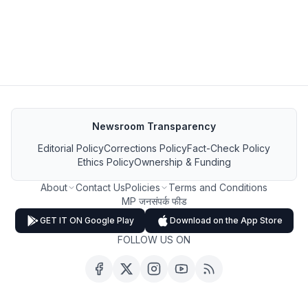
Newsroom Transparency
Editorial Policy
Corrections Policy
Fact-Check Policy
Ethics Policy
Ownership & Funding
About
Contact Us
Policies
Terms and Conditions
MP जनसंपर्क फीड
GET IT ON Google Play
Download on the App Store
FOLLOW US ON