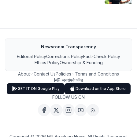
Newsroom Transparency
Editorial Policy
Corrections Policy
Fact-Check Policy
Ethics Policy
Ownership & Funding
About
Contact Us
Policies
Terms and Conditions
MP जनसंपर्क फीड
GET IT ON Google Play
Download on the App Store
FOLLOW US ON
Copyright ©
2026
MP Breaking News. All Rights Reserved.