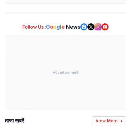
G
o
o
g
l
e
News
Follow Us :
Advertisement
ताजा खबरें
View More →