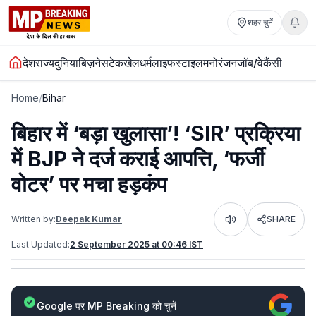
शहर चुनें
देश
राज्य
दुनिया
बिज़नेस
टेक
खेल
धर्म
लाइफस्टाइल
मनोरंजन
जॉब/वेकैंसी
Home
/
Bihar
बिहार में ‘बड़ा खुलासा’! ‘SIR’ प्रक्रिया
में BJP ने दर्ज कराई आपत्ति, ‘फर्जी
वोटर’ पर मचा हड़कंप
Written by:
Deepak Kumar
SHARE
Listen
Last Updated:
2 September 2025 at 00:46 IST
Google पर MP Breaking को चुनें