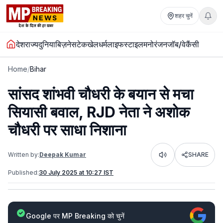
शहर चुनें
देश
राज्य
दुनिया
बिज़नेस
टेक
खेल
धर्म
लाइफस्टाइल
मनोरंजन
जॉब/वेकैंसी
Home
/
Bihar
सांसद शांभवी चौधरी के बयान से मचा
सियासी बवाल, RJD नेता ने अशोक
चौधरी पर साधा निशाना
Written by:
Deepak Kumar
SHARE
Listen
Published:
30 July 2025 at 10:27 IST
Google पर MP Breaking को चुनें