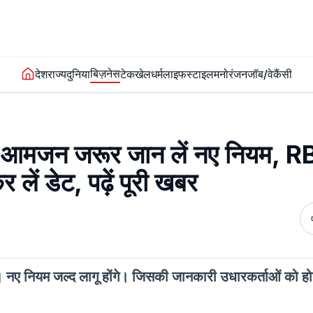
बिज़नेस
देश
राज्य
दुनिया
टेक
खेल
धर्म
लाइफस्टाइल
मनोरंजन
जॉब/वेकैंसी
व, आमजन जरूर जान लें नए नियम, R
 लें डेट, पढ़ें पूरी खबर
ैं। नए नियम जल्द लागू होंगे। जिसकी जानकारी उधारकर्ताओं को ह