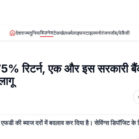
बिज़नेस
देश
राज्य
दुनिया
टेक
खेल
धर्म
लाइफस्टाइल
मनोरंजन
जॉब/वेकैंसी
5% रिटर्न, एक और इस सरकारी बैं
लागू
डी की ब्याज दरों में बदलाव कर दिया है। सेविंग्स डिपॉजिट के ल