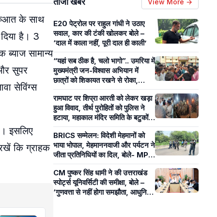
ताजा खबरें
View More →
ुरुआत के साथ
E20 पेट्रोल पर राहुल गांधी ने उठाए
सवाल, कार की टंकी खोलकर बोले –
 दिया है। 3
‘दाल में काला नहीं, पूरी दाल ही काली’
 ब्याज सामान्य
“यहां सब ठीक है, चलो भागो”.. उमरिया में
और सुपर
मुख्यमंत्री जन-विश्वास अभियान में
छात्रों को शिकायत रखने से रोका,
ा सेविंग्स
पंचायत सचिव पर लगे आरोप
रामघाट पर शिप्रा आरती को लेकर खड़ा
हुआ विवाद, तीर्थ पुरोहितों को पुलिस ने
हटाया, महाकाल मंदिर समिति के बटुकों ने
कराई आरती
हैं। इसलिए
BRICS सम्मेलन: विदेशी मेहमानों को
भाया भोपाल, मेहमाननवाजी और पर्यटन ने
खें कि ग्राहक
जीता प्रतिनिधियों का दिल, बोले- MP
का आतिथ्य हमेशा रहेगा याद
CM पुष्कर सिंह धामी ने की उत्तराखंड
स्पोर्ट्स यूनिवर्सिटी की समीक्षा, बोले –
‘गुणवत्ता से नहीं होगा समझौता, आधुनिक
खेल सुविधाओं पर रहेगा फोकस’