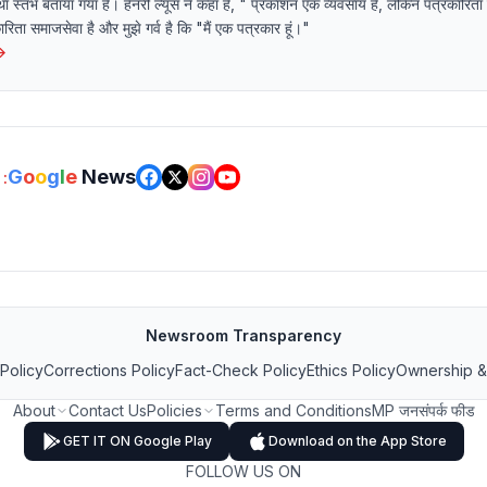
ा स्तंभ बताया गया है। हेनरी ल्यूस ने कहा है, " प्रकाशन एक व्यवसाय है, लेकिन पत्रकारित
ता समाजसेवा है और मुझे गर्व है कि "मैं एक पत्रकार हूं।"
→
G
o
o
g
l
e
News
:
Newsroom Transparency
 Policy
Corrections Policy
Fact-Check Policy
Ethics Policy
Ownership &
About
Contact Us
Policies
Terms and Conditions
MP जनसंपर्क फीड
GET IT ON Google Play
Download on the App Store
FOLLOW US ON