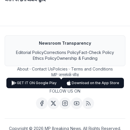
Newsroom Transparency
Editorial Policy
Corrections Policy
Fact-Check Policy
Ethics Policy
Ownership & Funding
About
Contact Us
Policies
Terms and Conditions
MP जनसंपर्क फीड
GET IT ON Google Play
Download on the App Store
FOLLOW US ON
Copyright ©
2026
MP Breaking News. All Rights Reserved.