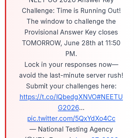
Challenge: Time is Running Out!
The window to challenge the
Provisional Answer Key closes
TOMORROW, June 28th at 11:50
PM.
Lock in your responses now—
avoid the last-minute server rush!
Submit your challenges here:
https://t.co/lQbedgXNVO
#NEETU
G2026
…
pic.twitter.com/5QxYdXo4Cc
— National Testing Agency