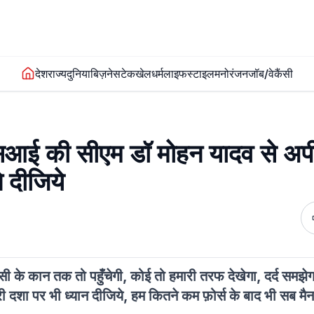
देश
राज्य
दुनिया
बिज़नेस
टेक
खेल
धर्म
लाइफस्टाइल
मनोरंजन
जॉब/वेकैंसी
एसआई की सीएम डॉ मोहन यादव से अप
े दीजिये
के कान तक तो पहुँचेगी, कोई तो हमारी तरफ देखेगा, दर्द समझेगा
री दशा पर भी ध्यान दीजिये, हम कितने कम फ़ोर्स के बाद भी सब मैन