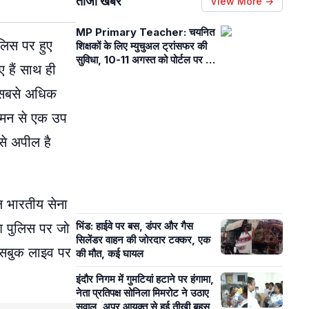
ताजा खबरें
View More →
MP Primary Teacher: चयनित
ुलिस पर हुए
शिक्षकों के लिए म्युचुअल ट्रांसफर की
सुविधा, 10-11 अगस्त को पोर्टल पर कर
 हैं साथ ही
सकेंगे अप्लाई, जानें नियम-शर्तें
ी सबसे अधिक
ी मन से एक उप
से अपील है
ाल भारतीय सेना
भिंड: हाईवे पर बस, डंपर और गैस
देश पुलिस पर जो
सिलेंडर वाहन की जोरदार टक्कर, एक
फेसबुक लाइव पर
की मौत, कई घायल
इंदौर निगम में गुमटियां हटाने पर हंगामा,
नेता प्रतिपक्ष सोनिला मिमरोट ने उठाए
सवाल, अपर आयुक्त से हुई तीखी बहस