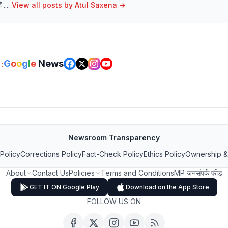
....
View all posts by
Atul Saxena
→
G
o
o
g
l
e
News
:
Newsroom Transparency
 Policy
Corrections Policy
Fact-Check Policy
Ethics Policy
Ownership &
About
Contact Us
Policies
Terms and Conditions
MP जनसंपर्क फीड
GET IT ON Google Play
Download on the App Store
FOLLOW US ON