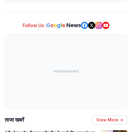
G
o
o
g
l
e
News
Follow Us :
Advertisement
ताजा खबरें
View More →