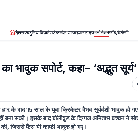
मनोरंजन
देश
राज्य
दुनिया
बिज़नेस
टेक
खेल
धर्म
लाइफस्टाइल
जॉब/वेकैंसी
ा भावुक सपोर्ट, कहा– ‘अद्भुत सूर्य’
ार के बाद 15 साल के युवा क्रिकेटर वैभव सूर्यवंशी भावुक हो 
हीं बना सकी। इसके बाद बॉलीवुड के दिग्गज अमिताभ बच्चन ने स
रीफ की, जिससे फैंस भी काफी भावुक हो गए।