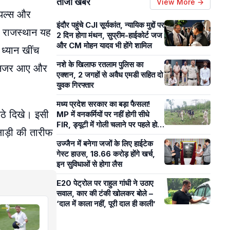
ताजा खबरें
View More →
ॉयल्स और
इंदौर पहुंचे CJI सूर्यकांत, न्यायिक मुद्दों पर
ी राजस्थान यह
2 दिन होगा मंथन, सुप्रीम-हाईकोर्ट जज
और CM मोहन यादव भी होंगे शामिल
 ध्यान खींच
नशे के खिलाफ रतलाम पुलिस का
ुक नजर आए और
एक्शन, 2 जगहों से अवैध एमडी सहित दो
युवक गिरफ्तार
मध्य प्रदेश सरकार का बड़ा फैसला!
ैठे दिखे। इसी
MP में वनकर्मियों पर नहीं होगी सीधे
FIR, ड्यूटी में गोली चलाने पर पहले होगी
िलाड़ी की तारीफ
मजिस्ट्रियल जांच
उज्जैन में बनेगा जजों के लिए हाईटेक
गेस्ट हाउस, 18.66 करोड़ होंगे खर्च,
इन सुविधाओं से होगा लैस
E20 पेट्रोल पर राहुल गांधी ने उठाए
सवाल, कार की टंकी खोलकर बोले –
‘दाल में काला नहीं, पूरी दाल ही काली’