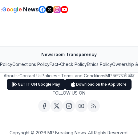
G
o
o
g
l
e
News
:
Newsroom Transparency
 Policy
Corrections Policy
Fact-Check Policy
Ethics Policy
Ownership &
About
Contact Us
Policies
Terms and Conditions
MP जनसंपर्क फीड
GET IT ON Google Play
Download on the App Store
FOLLOW US ON
Copyright ©
2026
MP Breaking News. All Rights Reserved.