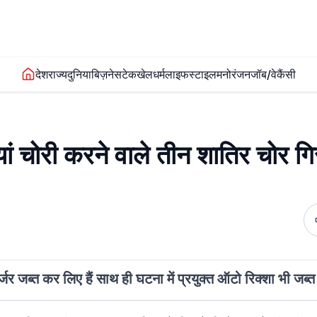
देश
राज्य
दुनिया
बिज़नेस
टेक
खेल
धर्म
लाइफस्टाइल
मनोरंजन
जॉब/वेकैंसी
रियां चोरी करने वाले तीन शातिर चोर गि
र्जर जब्त कर लिए हैं साथ ही घटना में प्रयुक्त ऑटो रिक्शा भी जब्