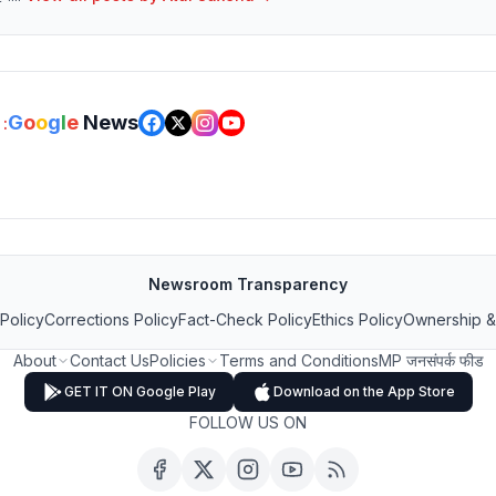
G
o
o
g
l
e
News
:
Newsroom Transparency
 Policy
Corrections Policy
Fact-Check Policy
Ethics Policy
Ownership &
About
Contact Us
Policies
Terms and Conditions
MP जनसंपर्क फीड
GET IT ON Google Play
Download on the App Store
FOLLOW US ON