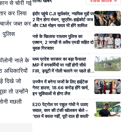
ताजा खबरें
View More →
ुकान से चोरी गई
्तार कर लिया
इंदौर पहुंचे CJI सूर्यकांत, न्यायिक मुद्दों पर
2 दिन होगा मंथन, सुप्रीम-हाईकोर्ट जज
 चार्जर जब्त कर
और CM मोहन यादव भी होंगे शामिल
। पुलिस
नशे के खिलाफ रतलाम पुलिस का
एक्शन, 2 जगहों से अवैध एमडी सहित दो
युवक गिरफ्तार
मध्य प्रदेश सरकार का बड़ा फैसला!
ॉलोनी नाले के
MP में वनकर्मियों पर नहीं होगी सीधे
ष्ठ अधिकारियों
FIR, ड्यूटी में गोली चलाने पर पहले होगी
मजिस्ट्रियल जांच
ड़े दिखे जो
उज्जैन में बनेगा जजों के लिए हाईटेक
गेस्ट हाउस, 18.66 करोड़ होंगे खर्च,
ा तो उन्होंने
इन सुविधाओं से होगा लैस
ालोनी मछली
E20 पेट्रोल पर राहुल गांधी ने उठाए
सवाल, कार की टंकी खोलकर बोले –
‘दाल में काला नहीं, पूरी दाल ही काली’