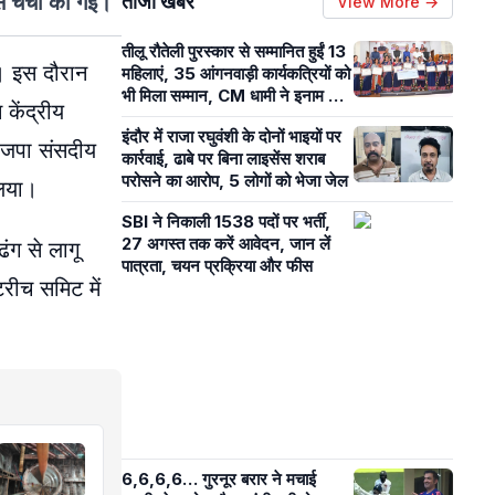
े चर्चा की गई।
ताजा खबरें
View More →
तीलू रौतेली पुरस्कार से सम्मानित हुईं 13
े। इस दौरान
महिलाएं, 35 आंगनवाड़ी कार्यकत्रियों को
भी मिला सम्मान, CM धामी ने इनाम राशि
 केंद्रीय
बढ़ाने का किया ऐलान
इंदौर में राजा रघुवंशी के दोनों भाइयों पर
 भाजपा संसदीय
कार्रवाई, ढाबे पर बिना लाइसेंस शराब
परोसने का आरोप, 5 लोगों को भेजा जेल
लिया।
SBI ने निकाली 1538 पदों पर भर्ती,
27 अगस्त तक करें आवेदन, जान लें
ंग से लागू
पात्रता, चयन प्रक्रिया और फीस
रीच समिट में
6,6,6,6… गुरनूर बरार ने मचाई