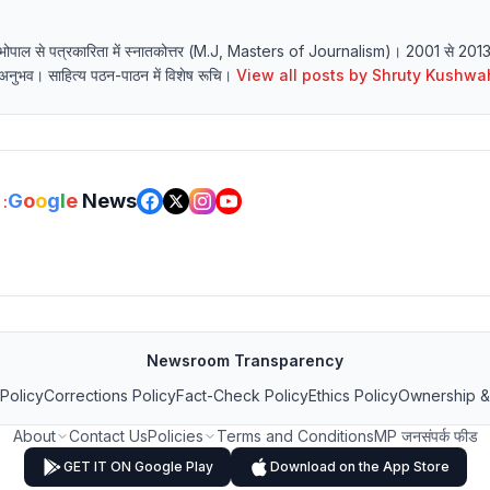
्यालय भोपाल से पत्रकारिता में स्नातकोत्तर (M.J, Masters of Journalism)। 2001 से 20
र्य अनुभव। साहित्य पठन-पाठन में विशेष रूचि।
View all posts by
Shruty Kushwa
G
o
o
g
l
e
News
:
Newsroom Transparency
 Policy
Corrections Policy
Fact-Check Policy
Ethics Policy
Ownership &
About
Contact Us
Policies
Terms and Conditions
MP जनसंपर्क फीड
GET IT ON Google Play
Download on the App Store