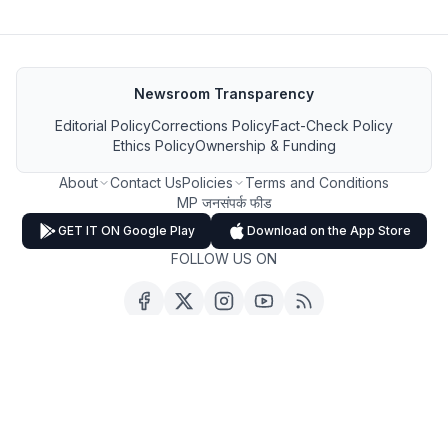
Newsroom Transparency
Editorial Policy
Corrections Policy
Fact-Check Policy
Ethics Policy
Ownership & Funding
About
Contact Us
Policies
Terms and Conditions
MP जनसंपर्क फीड
GET IT ON Google Play
Download on the App Store
FOLLOW US ON
Copyright ©
2026
MP Breaking News. All Rights Reserved.
❤️ Built and Powered by
Parshva Web