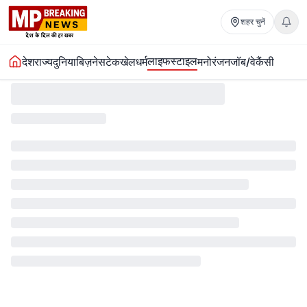
शहर चुनें
लाइफस्टाइल
देश
राज्य
दुनिया
बिज़नेस
टेक
खेल
धर्म
मनोरंजन
जॉब/वेकैंसी