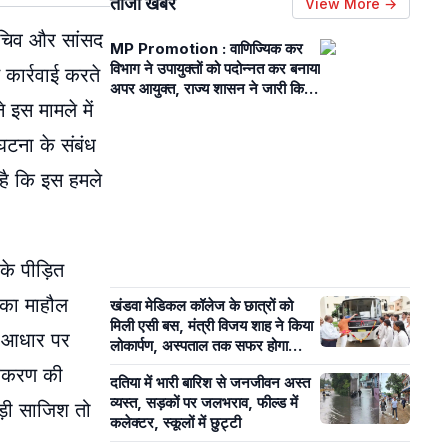
ताजा खबरें
View More →
हासचिव और सांसद
MP Promotion : वाणिज्यिक कर
विभाग ने उपायुक्तों को पदोन्नत कर बनाया
 कार्रवाई करते
अपर आयुक्त, राज्य शासन ने जारी किये
 इस मामले में
आदेश
घटना के संबंध
है कि इस हमले
के पीड़ित
 का माहौल
खंडवा मेडिकल कॉलेज के छात्रों को
मिली एसी बस, मंत्री विजय शाह ने किया
के आधार पर
लोकार्पण, अस्पताल तक सफर होगा
आसान
प्रकरण की
दतिया में भारी बारिश से जनजीवन अस्त
व्यस्त, सड़कों पर जलभराव, फील्ड में
ड़ी साजिश तो
कलेक्टर, स्कूलों में छुट्टी