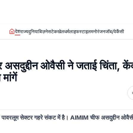
देश
राज्य
दुनिया
बिज़नेस
टेक
खेल
धर्म
लाइफस्टाइल
मनोरंजन
जॉब/वेकैंसी
सदुद्दीन ओवैसी ने जताई चिंता, केंद
ांगें
 पावरलूम सेक्टर गहरे संकट में है। AIMIM चीफ असदुद्दीन ओवैस