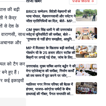
ताजा खबरें
View More →
पास की बढ़ी
BRICS सम्मेलन: विदेशी मेहमानों को
भाया भोपाल, मेहमाननवाजी और पर्यटन ने
 ने केंद्र
जीता प्रतिनिधियों का दिल, बोले- MP
ं से देश के
का आतिथ्य हमेशा रहेगा याद
CM पुष्कर सिंह धामी ने की उत्तराखंड
के वाराणसी, साथ
स्पोर्ट्स यूनिवर्सिटी की समीक्षा, बोले –
‘गुणवत्ता से नहीं होगा समझौता, आधुनिक
 में अचानक और
खेल सुविधाओं पर रहेगा फोकस’
MP में मिलावट के खिलाफ बड़ी कार्रवाई,
गोवर्धन घी के 25 हजार लीटर स्टॉक की
बिक्री पर लगाई गई रोक, जांच के लिए
भेजे 20 सैंपल
 गोयल को टैग कर
उत्तराखंड: मुख्य सचिव आनंद बर्द्धन ने की
मेगा प्रोजेक्ट्स की समीक्षा, निर्माण कार्यों
 बने हुए हैं।
को तय समय में पूरा करने पर जोर,
और कई इकाइयों
विभागों को दिए निर्देश
ग्वालियर नगर निगम परिषद की बैठक में
हंगामा, भाजपा-कांग्रेस पार्षदों के बीच
हाथापाई की नौबत, पैनल सभापति को
लेकर बढ़ा विवाद