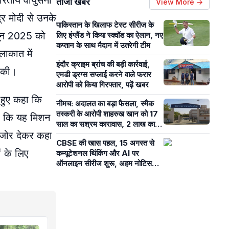
ारतीय वायुसेना
ताजा खबरें
View More →
द्र मोदी से उनके
पाकिस्तान के खिलाफ टेस्ट सीरीज के
जून 2025 को
लिए इंग्लैंड ने किया स्क्वॉड का ऐलान, नए
कप्तान के साथ मैदान में उतरेगी टीम
लाकात में
इंदौर क्राइम ब्रांच की बड़ी कार्रवाई,
ा की।
एमडी ड्रग्स सप्लाई करने वाले फरार
आरोपी को किया गिरफ्तार, पढ़ें खबर
े हुए कहा कि
नीमच: अदालत का बड़ा फैसला, स्मैक
तस्करी के आरोपी शाहरुख खान को 17
ाया कि यह मिशन
साल का सश्रम कारावास, 2 लाख का
े जोर देकर कहा
जुर्माना भी
CBSE की खास पहल, 15 अगस्त से
ं के लिए
कम्यूटेशनल थिंकिंग और AI पर
ऑनलाइन सीरीज शुरू, अहम नोटिस
जारी