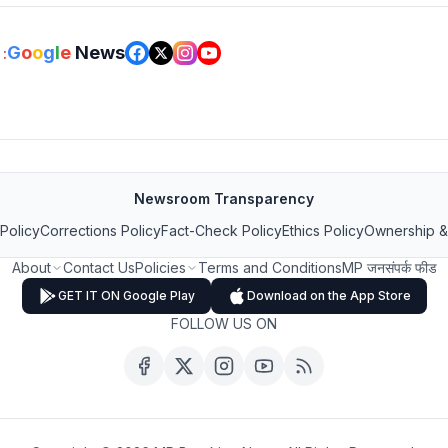
G
o
o
g
l
e
News
:
Newsroom Transparency
 Policy
Corrections Policy
Fact-Check Policy
Ethics Policy
Ownership &
About
Contact Us
Policies
Terms and Conditions
MP जनसंपर्क फीड
GET IT ON Google Play
Download on the App Store
FOLLOW US ON