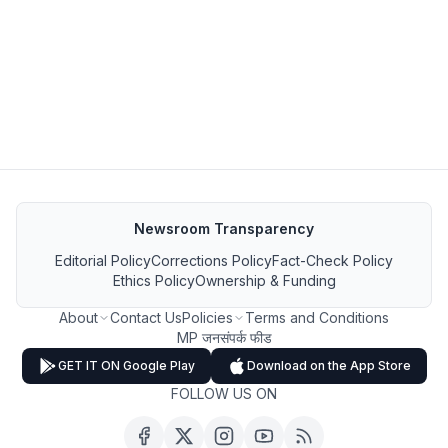
Newsroom Transparency
Editorial Policy
Corrections Policy
Fact-Check Policy
Ethics Policy
Ownership & Funding
About
Contact Us
Policies
Terms and Conditions
MP जनसंपर्क फीड
GET IT ON Google Play
Download on the App Store
FOLLOW US ON