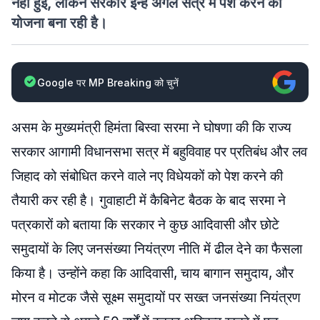
नहीं हुई, लेकिन सरकार इन्हें अगले सत्र में पेश करने की
योजना बना रही है।
Google पर MP Breaking को चुनें
असम
के
मुख्यमंत्री
हिमंता
बिस्वा
सरमा
ने
घोषणा
की
कि
राज्य
सरकार
आगामी
विधानसभा
सत्र
में
बहुविवाह
पर
प्रतिबंध
और
लव
जिहाद
को
संबोधित
करने
वाले
नए
विधेयकों को पेश करने की
तैयारी कर रही है।
गुवाहाटी
में
कैबिनेट
बैठक के बाद
सरमा
ने
पत्रकारों को बताया कि सरकार ने कुछ आदिवासी और छोटे
समुदायों के लिए जनसंख्या नियंत्रण नीति में ढील देने का फैसला
किया है। उन्होंने कहा कि आदिवासी, चाय
बागान
समुदाय, और
मोरन
व
मोटक
जैसे सूक्ष्म
समुदायों
पर सख्त जनसंख्या नियंत्रण