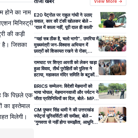
ताजा खबरें
View More →
्म होने का नाम
E20 पेट्रोल पर राहुल गांधी ने उठाए
सवाल, कार की टंकी खोलकर बोले –
िएशन मिनिस्ट्री
‘दाल में काला नहीं, पूरी दाल ही काली’
्री की कड़ी
“यहां सब ठीक है, चलो भागो”.. उमरिया में
ी है। जिसका
मुख्यमंत्री जन-विश्वास अभियान में
छात्रों को शिकायत रखने से रोका,
पंचायत सचिव पर लगे आरोप
रामघाट पर शिप्रा आरती को लेकर खड़ा
हुआ विवाद, तीर्थ पुरोहितों को पुलिस ने
हटाया, महाकाल मंदिर समिति के बटुकों ने
कराई आरती
BRICS सम्मेलन: विदेशी मेहमानों को
भाया भोपाल, मेहमाननवाजी और पर्यटन ने
है कि पिछले एक
जीता प्रतिनिधियों का दिल, बोले- MP
का आतिथ्य हमेशा रहेगा याद
ों का इस्तेमाल
CM पुष्कर सिंह धामी ने की उत्तराखंड
राहत मिलेगी।
स्पोर्ट्स यूनिवर्सिटी की समीक्षा, बोले –
‘गुणवत्ता से नहीं होगा समझौता, आधुनिक
खेल सुविधाओं पर रहेगा फोकस’