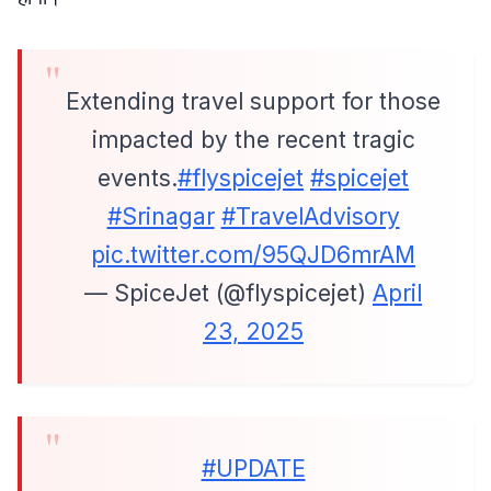
Extending travel support for those
impacted by the recent tragic
events.
#flyspicejet
#spicejet
#Srinagar
#TravelAdvisory
pic.twitter.com/95QJD6mrAM
— SpiceJet (@flyspicejet)
April
23, 2025
#UPDATE