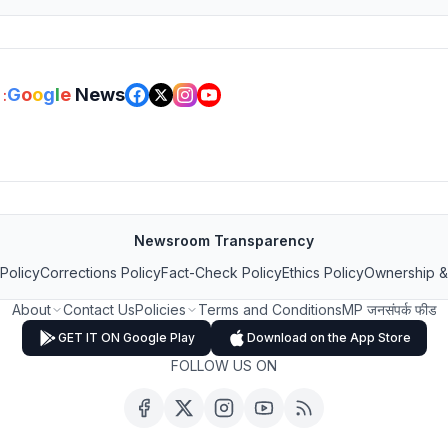
G
o
o
g
l
e
News
:
Newsroom Transparency
 Policy
Corrections Policy
Fact-Check Policy
Ethics Policy
Ownership &
About
Contact Us
Policies
Terms and Conditions
MP जनसंपर्क फीड
GET IT ON Google Play
Download on the App Store
FOLLOW US ON