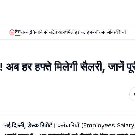
देश
राज्य
दुनिया
बिज़नेस
टेक
खेल
धर्म
लाइफस्टाइल
मनोरंजन
जॉब/वेकैंसी
 अब हर हफ्ते मिलेगी सैलरी, जानें पू
नई दिल्ली, डेस्क रिपोर्ट।
कर्मचारियों (Employees Salary