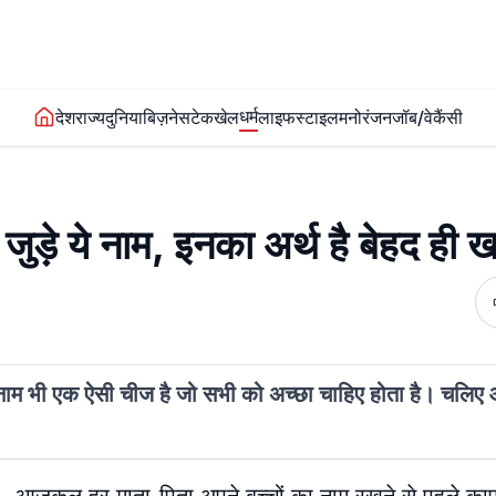
धर्म
देश
राज्य
दुनिया
बिज़नेस
टेक
खेल
लाइफस्टाइल
मनोरंजन
जॉब/वेकैंसी
े जुड़े ये नाम, इनका अर्थ है बेहद ही 
ैं। नाम भी एक ऐसी चीज है जो सभी को अच्छा चाहिए होता है। च